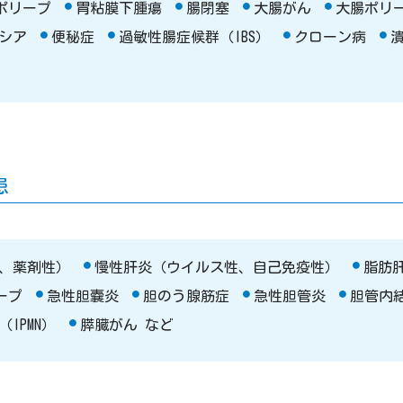
ポリープ
胃粘膜下腫瘍
腸閉塞
大腸がん
大腸ポリ
シア
便秘症
過敏性腸症候群（IBS）
クローン病
患
、薬剤性）
慢性肝炎（ウイルス性、自己免疫性）
脂肪
ープ
急性胆嚢炎
胆のう腺筋症
急性胆管炎
胆管内
IPMN）
膵臓がん など