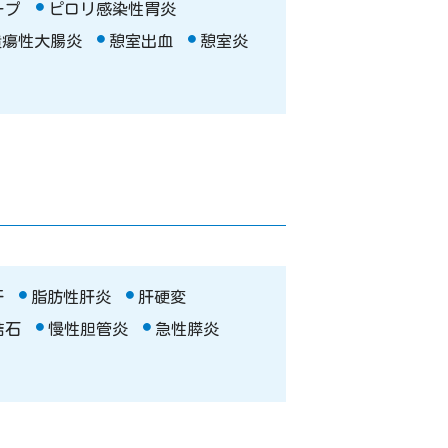
ープ
ピロリ感染性胃炎
潰瘍性大腸炎
憩室出血
憩室炎
肝
脂肪性肝炎
肝硬変
結石
慢性胆管炎
急性膵炎