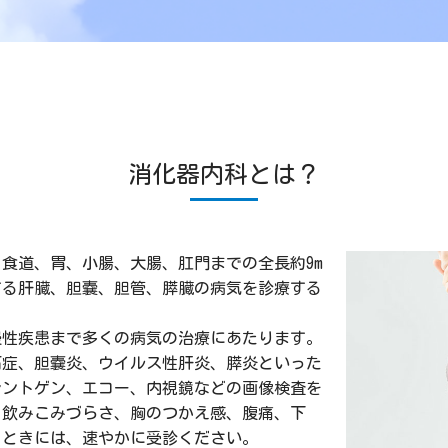
消化器内科とは？
食道、胃、小腸、大腸、肛門までの全長約9m
する肝臓、胆嚢、胆管、膵臓の病気を診療する
慢性疾患まで多くの病気の治療にあたります。
石症、胆嚢炎、ウイルス性肝炎、膵炎といった
レントゲン、エコー、内視鏡などの画像検査を
。飲みこみづらさ、胸のつかえ感、腹痛、下
るときには、速やかに受診ください。