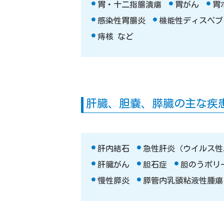
胃・十二指腸潰瘍
胃がん
胃
感染性胃腸炎
機能性ディスペプ
痔核 など
肝臓、胆嚢、膵臓の主な疾
肝内結石
急性肝炎（ウイルス性
肝臓がん
胆石症
胆のうポリ
慢性膵炎
膵管内乳頭粘液性腫瘍（